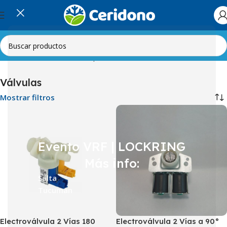
Inicio
Línea Blanca
Lavarropas
Válvulas
Válvulas
Mostrar filtros
Evento VRF | LOCKRING
Más info:
Salta
Tucumán
Electroválvula 2 Vías 180
Electroválvula 2 Vías a 90°