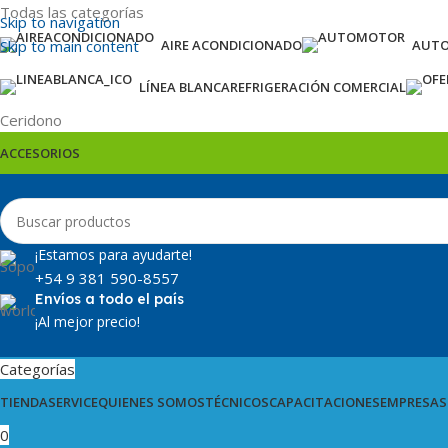
Todas las categorías
Skip to navigation
Skip to main content
AIRE ACONDICIONADO
AUT
LÍNEA BLANCA
REFRIGERACIÓN COMERCIAL
Ceridono
ACCESORIOS
¡Estamos para ayudarte!
+54 9 381 590-8557
Envíos a todo el país
¡Al mejor precio!
Categorías
TIENDA
SERVICE
QUIENES SOMOS
TÉCNICOS
CAPACITACIONES
EMPRESAS
0