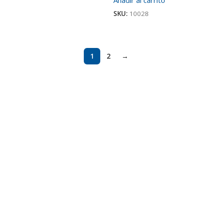
SKU:
10028
1
2
→