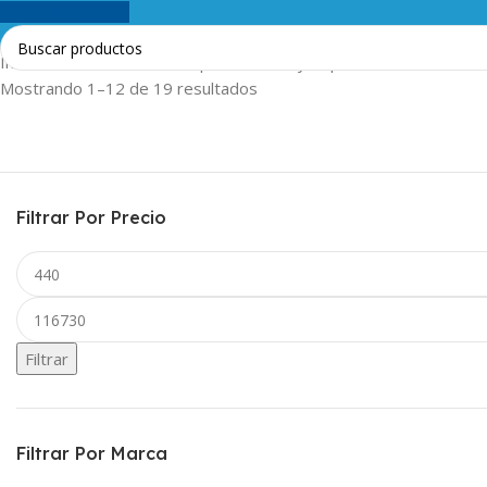
0
artículos
$
0,00
Inicio
Línea Blanca
Lavarropas
Puertas y Tapas
Mostrando 1–12 de 19 resultados
Filtrar Por Precio
Filtrar
Filtrar Por Marca