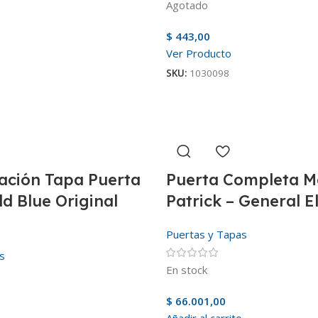
Agotado
$
443,00
Ver Producto
SKU:
1030098
ación Tapa Puerta
Puerta Completa M
d Blue Original
Patrick – General El
Puertas y Tapas
s
En stock
$
66.001,00
Añadir al carrito