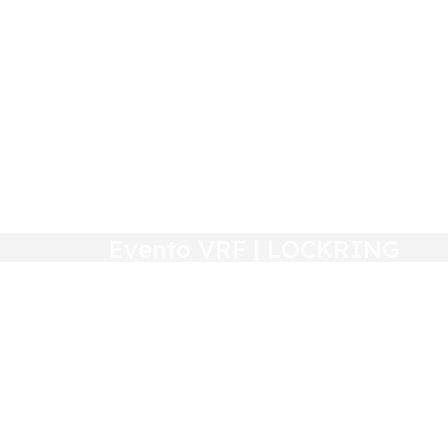
Evento VRF | LOCKRING
Más info:
Salta
Tucumán