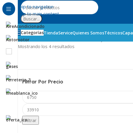
Skip to navigation
Skip to main content
Buscar...
Categorías
Tienda
Service
Quienes Somos
Técnicos
Capa
Inicio
Línea Blanca
Heladeras
Tensores y sensores
Mostrando los 4 resultados
Filtrar Por Precio
Filtrar