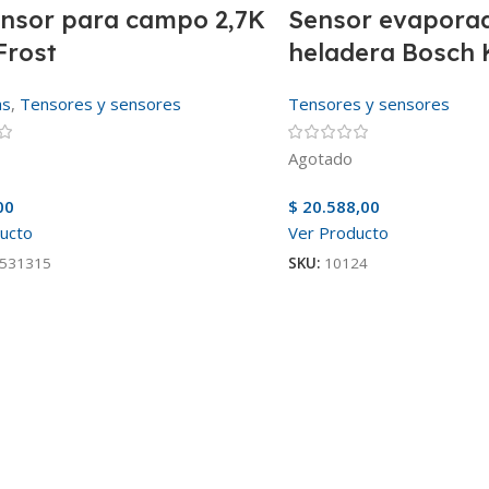
ensor para campo 2,7K
Sensor evapora
Frost
heladera Bosch
as
,
Tensores y sensores
Tensores y sensores
Agotado
00
$
20.588,00
ucto
Ver Producto
531315
SKU:
10124