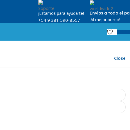
¡Estamos para ayudarte!
Envíos a todo el pa
¡Al mejor precio!
+54 9 381 590-8557
$
0,
Close