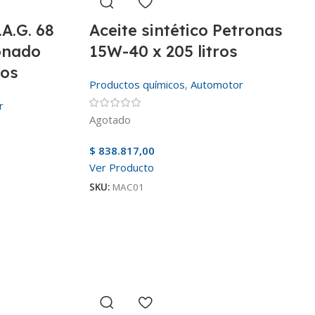
.A.G. 68
Aceite sintético Petronas
onado
15W-40 x 205 litros
ros
Productos químicos
,
Automotor
r
Agotado
$
838.817,00
Ver Producto
SKU:
MAC01