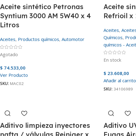
Aceite sintético Petronas
Aceite si
Syntium 3000 AM 5W40 x 4
Refrioil x 
Litros
Aceites
,
Aceite
Químicos
,
Prod
Aceites
,
Productos químicos
,
Automotor
químicos - Acei
Agotado
En stock
$
74.533,00
$
23.608,00
Ver Producto
Añadir al carrito
SKU:
MAC02
SKU:
34106989
Aditivo limpieza inyectores
Aditivo U
nafta / válvulas Reiniger x
Fugas Ai