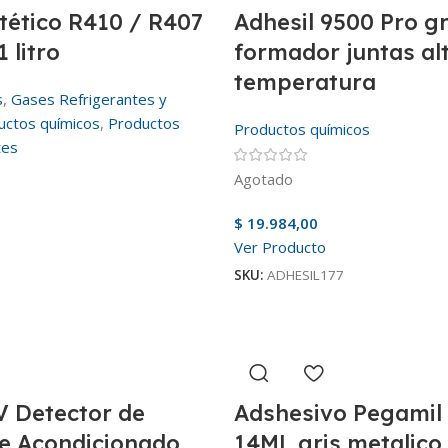
ntético R410 / R407
Adhesil 9500 Pro gr
1 litro
formador juntas al
temperatura
s
,
Gases Refrigerantes y
uctos químicos
,
Productos
Productos químicos
tes
Agotado
$
19.984,00
Ver Producto
SKU:
ADHESIL177
V Detector de
Adshesivo Pegamil 
re Acondicionado
14ML gris metalico