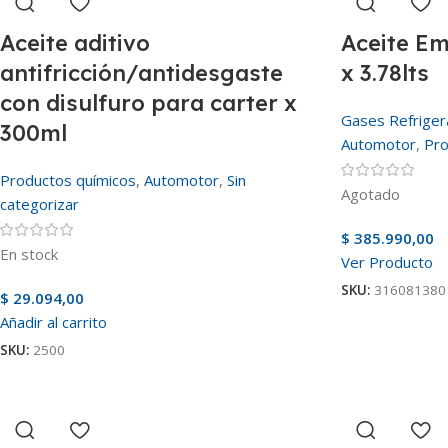
Aceite aditivo
Aceite E
antifricción/antidesgaste
x 3.78lts
con disulfuro para carter x
Gases Refriger
300ml
Automotor
,
Pro
Productos químicos
,
Automotor
,
Sin
Agotado
categorizar
$
385.990,00
En stock
Ver Producto
SKU:
316081380
$
29.094,00
Añadir al carrito
SKU:
2500