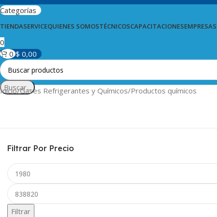
Categorías
TIENDA
SERVICE
QUIENES SOMOS
TÉCNICOS
CAPACITACIONES
EMPRESAS
0
0
$
0,00
Buscar...
Inicio
Gases Refrigerantes y Químicos
Productos químicos
Filtrar Por Precio
Filtrar