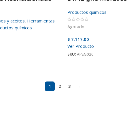
Productos químicos
es y aceites
,
Herramientas
Agotado
ductos químicos
$
7.117,00
Ver Producto
SKU:
APEG026
1
2
3
→