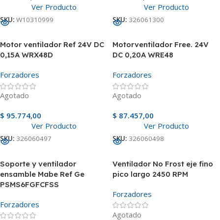
Ver Producto
Ver Producto
SKU:
W10310999
SKU:
326061300
Motor ventilador Ref 24V DC
Motorventilador Free. 24V
0,15A WRX48D
DC 0,20A WRE48
Forzadores
Forzadores
Agotado
Agotado
$
95.774,00
$
87.457,00
Ver Producto
Ver Producto
SKU:
326060497
SKU:
326060498
Soporte y ventilador
Ventilador No Frost eje fino
ensamble Mabe Ref Ge
pico largo 2450 RPM
PSMS6FGFCFSS
Forzadores
Forzadores
Agotado