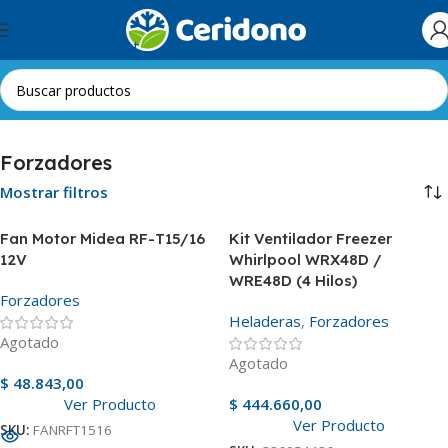
Skip to navigation
Skip to main content
Inicio
Línea Blanca
Heladeras
Forzadores
Forzadores
Mostrar filtros
Fan Motor Midea RF-T15/16
Kit Ventilador Freezer
12V
Whirlpool WRX48D /
WRE48D (4 Hilos)
Forzadores
Heladeras
,
Forzadores
Agotado
Agotado
$
48.843,00
Ver Producto
$
444.660,00
Ver Producto
SKU:
FANRFT1516