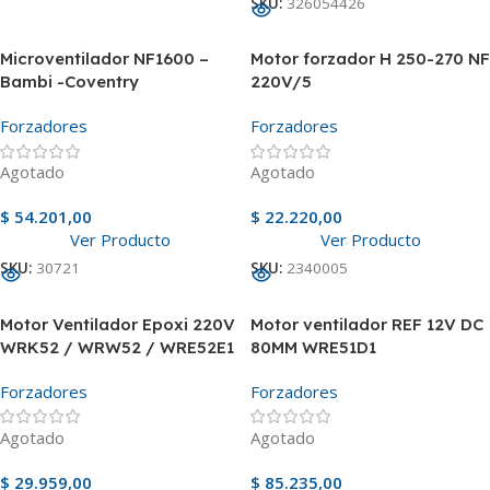
SKU:
326054426
Microventilador NF1600 –
Motor forzador H 250-270 NF
Bambi -Coventry
220V/5
Forzadores
Forzadores
Agotado
Agotado
$
54.201,00
$
22.220,00
Ver Producto
Ver Producto
SKU:
30721
SKU:
2340005
Motor Ventilador Epoxi 220V
Motor ventilador REF 12V DC
WRK52 / WRW52 / WRE52E1
80MM WRE51D1
Forzadores
Forzadores
Agotado
Agotado
$
29.959,00
$
85.235,00