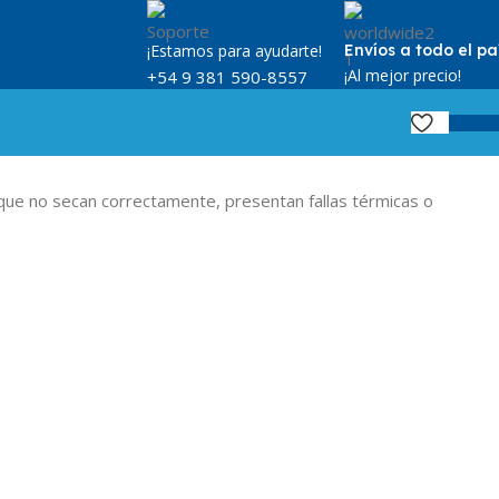
¡Estamos para ayudarte!
Envíos a todo el pa
¡Al mejor precio!
+54 9 381 590-8557
$
0,
ue no secan correctamente, presentan fallas térmicas o