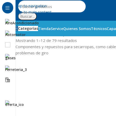
Skip to navigation
Skip to main content
Buscar...
Categorías
Tienda
Service
Quienes Somos
Técnicos
Capa
Inicio
Línea Blanca
Secarropas
Mostrando 1–12 de 79 resultados
Componentes y repuestos para secarropas, como cables 
problemas de giro