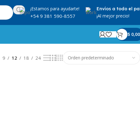
¡Estamos para ayudarte!
Envíos a todo el pa
¡Al mejor precio!
+54 9 381 590-8557
$
0,00
Mostrando los 2 resultados
9
12
18
24