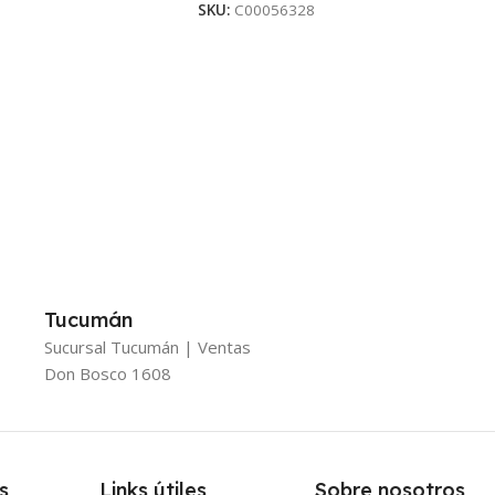
SKU:
C00056328
Tucumán
Sucursal Tucumán | Ventas
Don Bosco 1608
s
Links útiles
Sobre nosotros