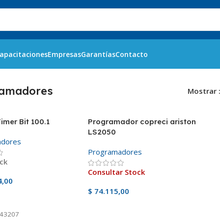
apacitaciones
Empresas
Garantías
Contacto
ramadores
Mostrar
imer Bit 100.1
Programador copreci ariston
LS2050
adores
Programadores
ck
Consultar Stock
4,00
$
74.115,00
l Carrito
Ver Producto
43207