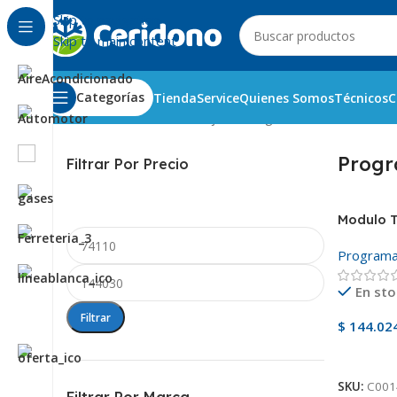
Skip to navigation
Skip to main content
Categorías
Tienda
Service
Quienes Somos
Técnicos
C
Inicio
Línea Blanca
Lavavajillas
Programadores
Prog
Filtrar Por Precio
Modulo T
Program
En sto
Filtrar
$
144.02
Añadir A
SKU:
C001