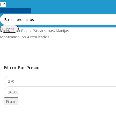
0
0
artículos
$
0,00
Buscar...
Inicio
Línea Blanca
Secarropas
Manijas
Mostrando los 4 resultados
Filtrar Por Precio
Filtrar