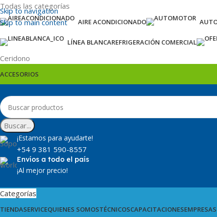
Todas las categorías
Skip to navigation
Skip to main content
AIRE ACONDICIONADO
AUT
LÍNEA BLANCA
REFRIGERACIÓN COMERCIAL
Ceridono
ACCESORIOS
Buscar...
¡Estamos para ayudarte!
+54 9 381 590-8557
Envíos a todo el país
¡Al mejor precio!
Categorías
TIENDA
SERVICE
QUIENES SOMOS
TÉCNICOS
CAPACITACIONES
EMPRESAS