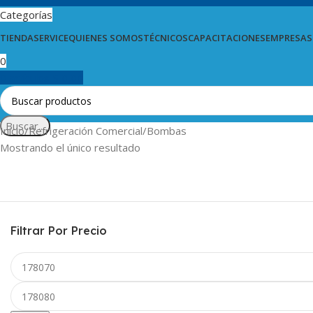
Categorías
TIENDA
SERVICE
QUIENES SOMOS
TÉCNICOS
CAPACITACIONES
EMPRESAS
0
0
artículos
$
0,00
Buscar...
Inicio
Refrigeración Comercial
Bombas
Mostrando el único resultado
Filtrar Por Precio