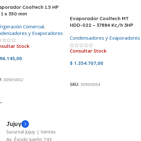
aporador Cooltech 1.5 HP
 1 x 350 mm
Evaporador Cooltech MT
HDD-022 – 37884 Kc/h 3HP
rigeración Comercial
,
ndensadores y Evaporadores
Condensadores y Evaporadores
sultar Stock
Consultar Stock
96.145,00
$
1.354.707,00
er Producto
Ver Producto
U:
30905002
SKU:
30905004
→
Jujuy
Sucursal Jujuy | Ventas
Av. Éxodo Jujeño 743