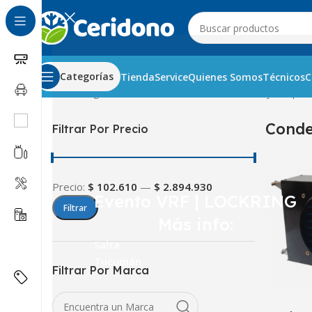
Categorías
Tienda
Service
Quienes Somos
Técnicos
C
Inicio
Refrigeración Comercial
Condensadores y Evapor
Conde
Filtrar Por Precio
Precio:
$ 102.610
—
$ 2.894.930
Evento VRF | LOCKRING
Filtrar
Más info:
Salta
Tucumán
Filtrar Por Marca