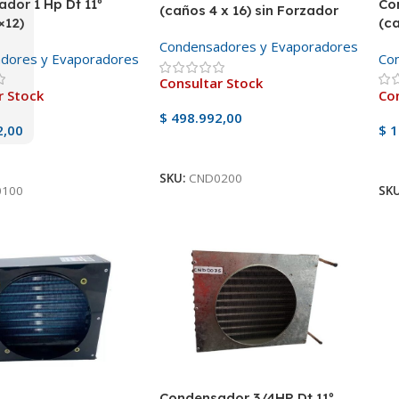
dor 1 Hp Dt 11º
Co
(caños 4 x 16) sin Forzador
×12)
(ca
Condensadores y Evaporadores
dores y Evaporadores
Co
Consultar Stock
r Stock
Con
$
498.992,00
2,00
$
1
Ver Producto
ducto
V
SKU:
CND0200
0100
SK
Condensador 3/4HP Dt 11º