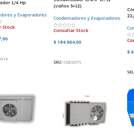
ador 1/4 Hp
(caños 3×12)
Co
dores y Evaporadores
22
Condensadores y Evaporadores
r Stock
Co
Consultar Stock
7,00
Con
$
184.964,00
ducto
$
6
Ver Producto
0014
V
SKU:
CND0075
SK