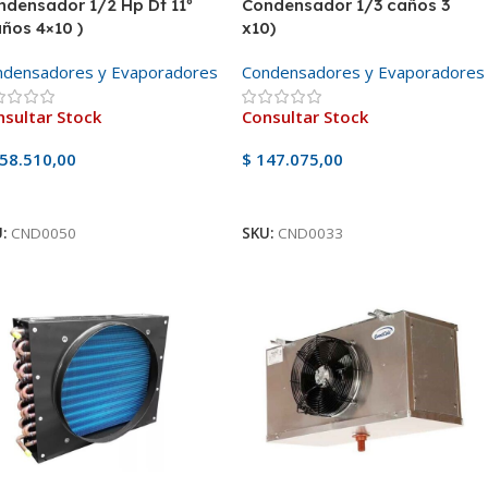
ndensador 1/2 Hp Dt 11º
Condensador 1/3 caños 3
ños 4×10 )
x10)
ndensadores y Evaporadores
Condensadores y Evaporadores
sultar Stock
Consultar Stock
58.510,00
$
147.075,00
er Producto
Ver Producto
U:
CND0050
SKU:
CND0033