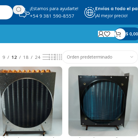
¡Estamos para ayudarte!
Envíos a todo el pa
¡Al mejor precio!
+54 9 381 590-8557
$
0,00
Mostrando 1–12 de 18 resultados
9
12
18
24