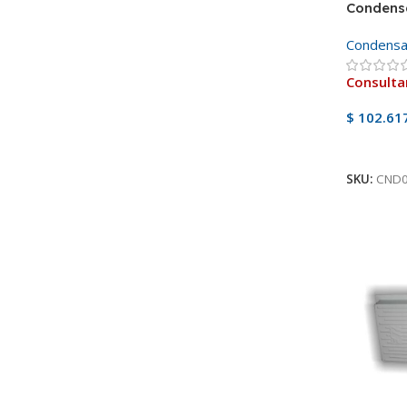
Condens
Condensa
Consulta
$
102.61
Ver Pro
SKU:
CND