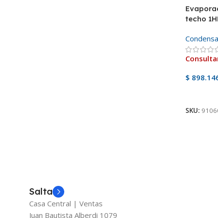
Evaporad
techo 1H
5mm 1x2
Condensa
Consulta
$
898.14
Ver Pro
SKU:
9106
Salta
Casa Central | Ventas
Juan Bautista Alberdi 1079