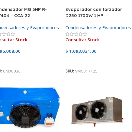
ndensador MG 3HP R-
Evaporador con forzador
/404 – CCA-22
D250 1700W 1 HP
ndensadores y Evaporadores
Condensadores y Evaporadores
sultar Stock
Consultar Stock
96.008,00
$
1.093.031,00
er Producto
Ver Producto
U:
CND0030
SKU:
VMC017125