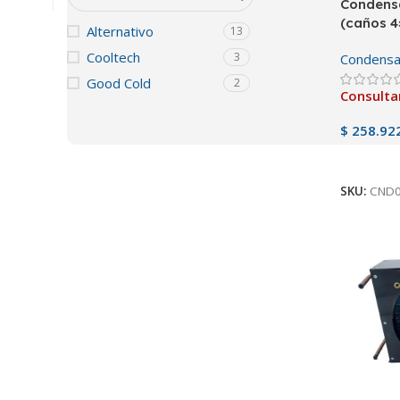
Condensa
(caños 4
Alternativo
13
Cooltech
3
Condensa
Good Cold
2
Consulta
$
258.92
Ver Pro
SKU:
CND