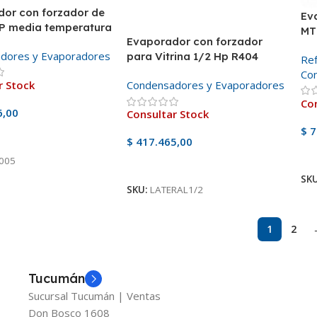
or con forzador de
Ev
P media temperatura
MT
Evaporador con forzador
50mm 1212
dores y Evaporadores
para Vitrina 1/2 Hp R404
Ref
Co
r Stock
Condensadores y Evaporadores
Con
6,00
Consultar Stock
$
7
ducto
$
417.465,00
V
005
Ver Producto
SK
SKU:
LATERAL1/2
1
2
Tucumán
Sucursal Tucumán | Ventas
Don Bosco 1608