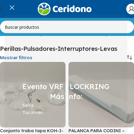
ínea Blanca
Secarropas
Perillas-Pulsadores-Interruptores-Levas
Perillas-Pulsadores-Interruptores-Levas
Mostrar filtros
Evento VRF | LOCKRING
Más info:
Salta
Tucumán
Conjunto traba tapa KOH-I-
PALANCA PARA CODINI –