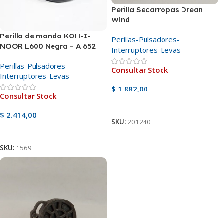
Perilla Secarropas Drean
Wind
Perilla de mando KOH-I-
Perillas-Pulsadores-
NOOR L600 Negra – A 652
Interruptores-Levas
A655 N 652
Perillas-Pulsadores-
Consultar Stock
Interruptores-Levas
$
1.882,00
Consultar Stock
Ver Producto
$
2.414,00
SKU:
201240
Ver Producto
SKU:
1569