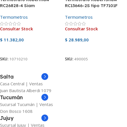
RC26828-4 Siam
RC13646-2S tipo TF7101F
capilar 36 pulgadas
Termometros
Termometros
Consultar Stock
Consultar Stock
$
11.382,00
$
28.989,00
Ver Producto
Ver Producto
SKU:
10710210
SKU:
490005
Salta
Casa Central | Ventas
Juan Bautista Alberdi 1079
Tucumán
Sucursal Tucumán | Ventas
Don Bosco 1608
Jujuy
Sucursal Jujuy | Ventas