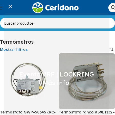
Inicio
Línea Blanca
Heladeras
Termometros
Termometros
Mostrar filtros
Evento VRF | LOCKRING
Más info:
Salta
Tucumán
Termostato GWP-58345 (RC-
Termostato ranco K59L1132–