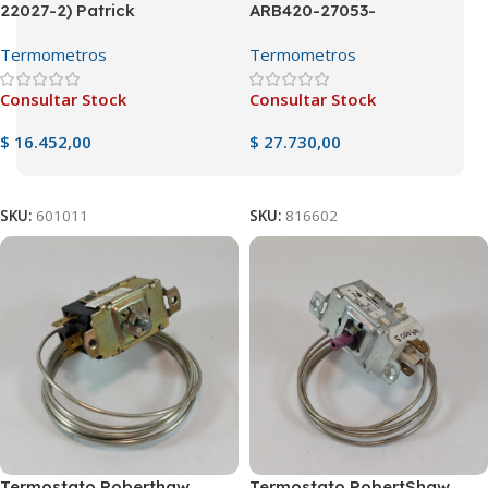
22027-2) Patrick
ARB420-27053-
Termometros
Termometros
Consultar Stock
Consultar Stock
$
16.452,00
$
27.730,00
Ver Producto
Ver Producto
SKU:
601011
SKU:
816602
Termostato Roberthaw
Termostato RobertShaw