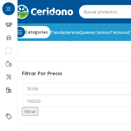
Skip to navigation
Skip to main content
Categorías
Tienda
Service
Quienes Somos
Técnicos
C
Inicio
Línea Blanca
Lavavajillas
Placas Electrónicas
Filtrar Por Precio
Filtrar