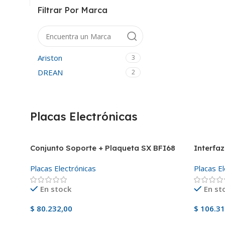
Filtrar Por Marca
Ariston
3
DREAN
2
Placas Electrónicas
Conjunto Soporte + Plaqueta SX BFI68
Interfa
Placas Electrónicas
Placas E
En stock
En st
$
80.232,00
$
106.31
Añadir Al Carrito
Añadir 