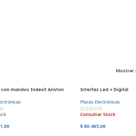
Mostrar
z con mandos Indesit Ariston
Interfaz Led + Digital
lectrónicas
Placas Electrónicas
ock
Consultar Stock
1,00
$
80.465,00
Al Carrito
Ver Producto