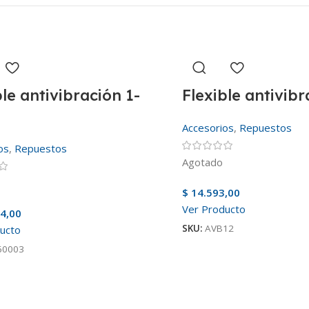
ble antivibración 1-
Flexible antivib
Accesorios
,
Repuestos
os
,
Repuestos
Agotado
$
14.593,00
Ver Producto
4,00
SKU:
AVB12
ucto
60003