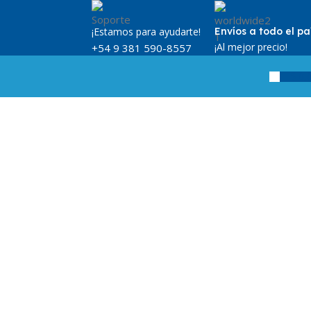
¡Estamos para ayudarte!
Envíos a todo el pa
¡Al mejor precio!
+54 9 381 590-8557
$
0,