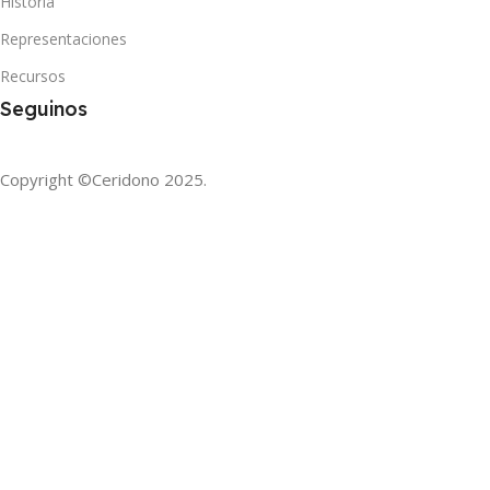
Historia
Representaciones
Recursos
Seguinos
Copyright ©Ceridono
2025.
Potenciado por REFE
Evento VRF | LOCKRING
Más info:
Salta
Tucumán