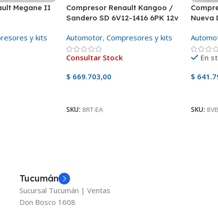
ult Megane II
Compresor Renault Kangoo /
Compre
Sandero SD 6V12-1416 6PK 12v
Nueva 
esores y kits
Automotor
,
Compresores y kits
Automo
Consultar Stock
En s
$
669.703,00
$
641.7
Ver Producto
Añadir
SKU:
8RT-EA
SKU:
8VB
Tucumán
Sucursal Tucumán | Ventas
Don Bosco 1608