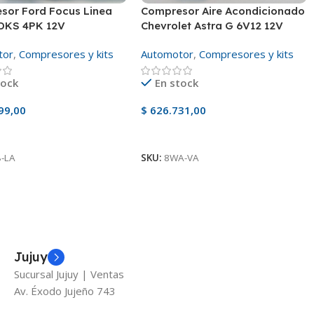
sor Ford Focus Linea
Compresor Aire Acondicionado
DKS 4PK 12V
Chevrolet Astra G 6V12 12V
5PK
tor
,
Compresores y kits
Automotor
,
Compresores y kits
tock
En stock
99,00
$
626.731,00
 Al Carrito
Añadir Al Carrito
-LA
SKU:
8WA-VA
Jujuy
Sucursal Jujuy | Ventas
Av. Éxodo Jujeño 743