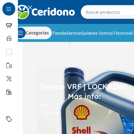
Categorías
Tienda
Service
Quienes Somos
Técnicos
C
Inicio
Automotor
Gases y aceites
Aceite Helix HX7 10W-
Evento VRF | LOCKRING
Más info:
Salta
Tucumán