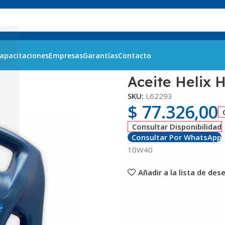
apacitaciones
Empresas
Garantías
Contacto
40 x 4 litros Shell
Aceite Helix H
SKU:
L62293
$
77.326,00
Consultar Disponibilidad
Consultar Por WhatsApp
10W40
Añadir a la lista de des