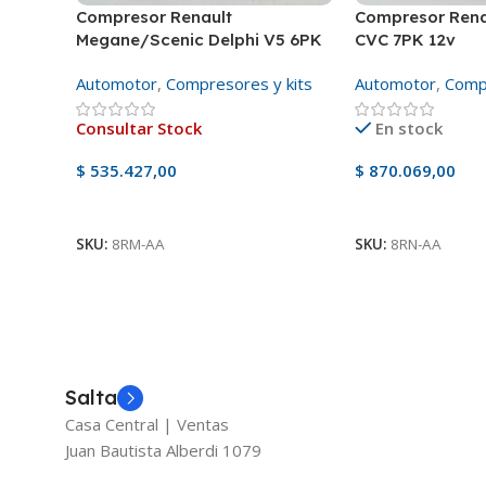
Compresor Renault
Compresor Rena
Megane/Scenic Delphi V5 6PK
CVC 7PK 12v
12v
Automotor
,
Compresores y kits
Automotor
,
Compr
Consultar Stock
En stock
$
535.427,00
$
870.069,00
Ver Producto
Añadir Al Carrito
SKU:
8RM-AA
SKU:
8RN-AA
Salta
Casa Central | Ventas
Juan Bautista Alberdi 1079