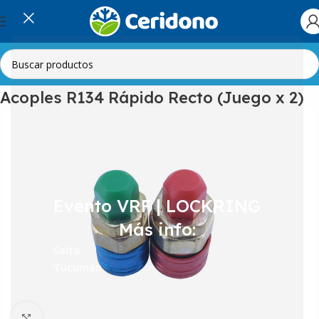
Inicio
Automotor
Herramientas automotor
Acoples R134 Rápido Recto (Juego x 2)
Evento VRF | LOCKRING
Más info:
Salta
Tucumán
Clic para ampliar