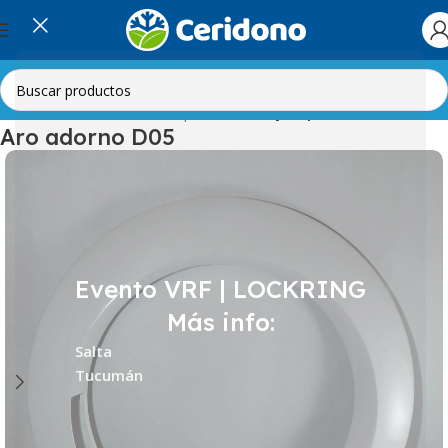
Inicio
Línea Blanca
Lavarropas
Puertas y Tapas
Aro adorno D05
Evento VRF | LOCKRING
Más info:
Salta
Tucumán