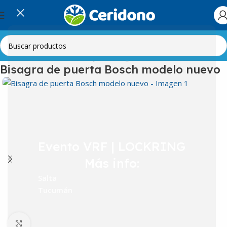
Inicio
Línea Blanca
Lavarropas
Bisagras
Bisagra de puerta Bosch modelo nuevo
Evento VRF | LOCKRING
Más info:
Salta
Tucumán
Clic para ampliar