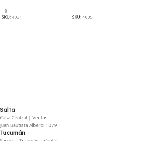
Añadir Al Carrito
Añadir Al Carrito
SKU:
4031
SKU:
4035
Salta
Casa Central | Ventas
Juan Bautista Alberdi 1079
Tucumán
Sucursal Tucumán | Ventas