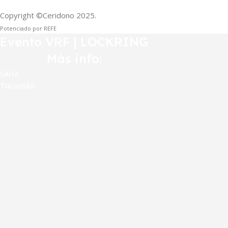
Copyright ©Ceridono
2025.
Potenciado por REFE
Evento VRF | LOCKRING
Más info:
Salta
Tucumán