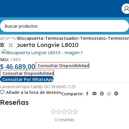
Skip to navigation
Skip to main content
arropas
Blocapuerta-Termoactuador-Termostato-Termistor
Blocapuerta Longvie L8010
Clic para ampliar
SKU:
1965
$
46.689,00
Consultar Disponibilidad
Consultar Disponibilidad
Consultar Por WhatsApp
Lavasecarropa Candy GO W264D-12S
Añadir a la lista de deseos
Compartir:
Reseñas
0 reseñas