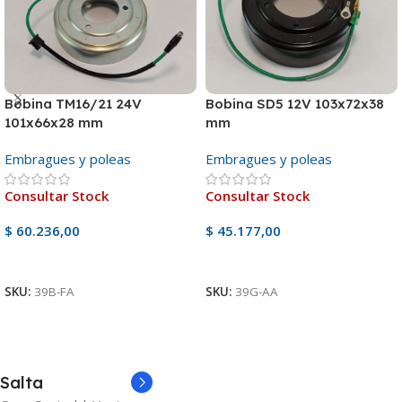
Bobina TM16/21 24V
Bobina SD5 12V 103x72x38
101x66x28 mm
mm
Embragues y poleas
Embragues y poleas
Consultar Stock
Consultar Stock
$
60.236,00
$
45.177,00
Ver Producto
Ver Producto
SKU:
39B-FA
SKU:
39G-AA
Salta