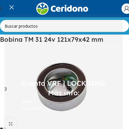
Inicio
Automotor
Embragues y poleas
Bobina TM 31 24v 121x79x42 mm
Evento VRF | LOCKRING
Más info:
Salta
Tucumán
Clic para ampliar