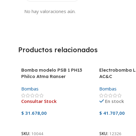
No hay valoraciones aún.
Productos relacionados
Bomba modelo PSB 1 PH13
Electrobomba L
Philco Atma Ranser
AC&C
Bombas
Bombas
Consultar Stock
En stock
$
31.678,00
$
41.707,00
Ver Producto
Añadir Al Carrito
SKU:
10044
SKU:
12326