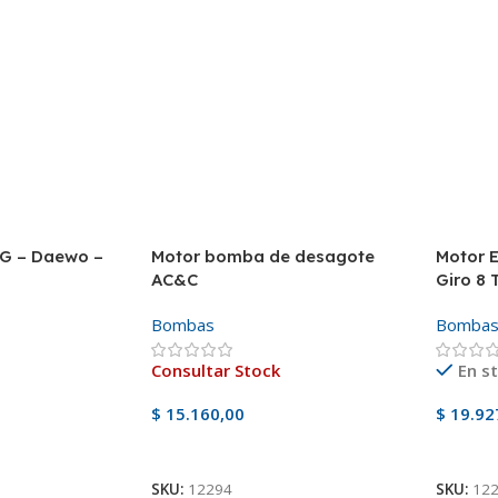
G – Daewo –
Motor bomba de desagote
Motor 
AC&C
Giro 8 
Bombas
Bomba
Consultar Stock
En s
$
15.160,00
$
19.92
Ver Producto
Añadir
SKU:
12294
SKU:
12