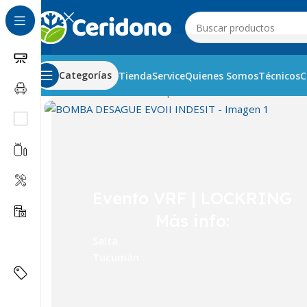
Categorías
Tienda
Service
Quienes Somos
Técnicos
C
Inicio
Línea Blanca
Lavarropas
Bombas
BOMBA DESAGU
Evento VRF | LOCKRING
Más info:
Salta
Tucumán