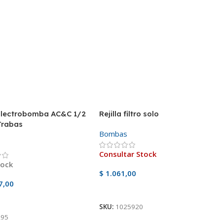
Electrobomba AC&C 1/2
Rejilla filtro solo
Trabas
Bombas
s
Consultar Stock
tock
$
1.061,00
7,00
Ver Producto
 Al Carrito
SKU:
1025920
295