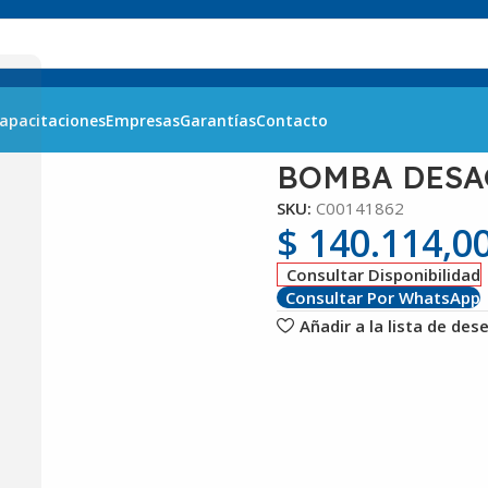
apacitaciones
Empresas
Garantías
Contacto
E EVOII INDESIT
BOMBA DESAG
SKU:
C00141862
$
140.114,0
Consultar Disponibilidad
Consultar Por WhatsApp
Añadir a la lista de des