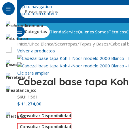
Skip to navigation
Skip to main content
Categorías
Tienda
Service
Quienes Somos
Técnicos
C
Inicio
Línea Blanca
Secarropas
Tapas y Bases
Cabezal 
Volver a productos
Clic para ampliar
Cabezal base tapa Koh
SKU:
1561
$
11.274,00
Consultar Disponibilidad
Consultar Disponibilidad