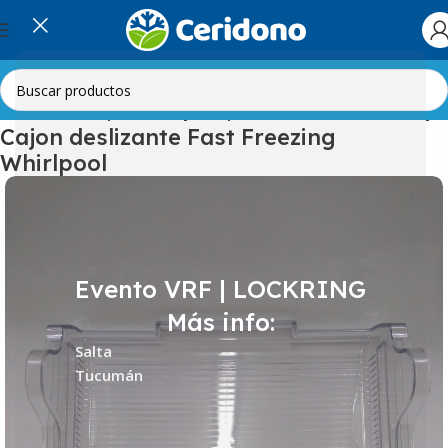
Heladeras
Anaquel-Bandeja Evaporadora -Accesorios-Manijas
Cajon deslizante Fast Freezing
Whirlpool
Evento VRF | LOCKRING
Más info:
Salta
Tucumán