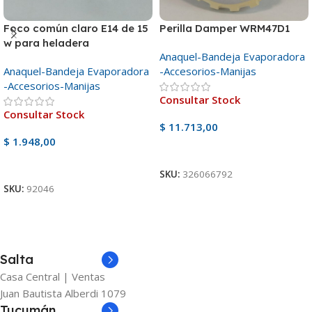
Foco común claro E14 de 15
Perilla Damper WRM47D1
w para heladera
Anaquel-Bandeja Evaporadora
Anaquel-Bandeja Evaporadora
-Accesorios-Manijas
-Accesorios-Manijas
Consultar Stock
Consultar Stock
$
11.713,00
$
1.948,00
Ver Producto
Ver Producto
SKU:
326066792
SKU:
92046
Salta
Casa Central | Ventas
Juan Bautista Alberdi 1079
Tucumán