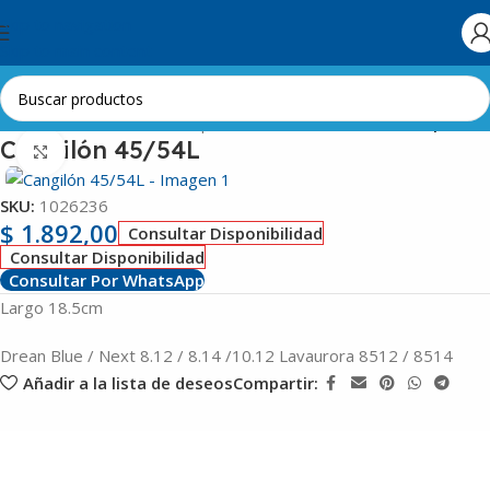
Skip to navigation
Skip to main content
Inicio
Línea Blanca
Lavarropas
Cubas-Tambores-Contrapesas
Cangilón 45/54L
Clic para ampliar
SKU:
1026236
$
1.892,00
Consultar Disponibilidad
Consultar Disponibilidad
Consultar Por WhatsApp
Largo 18.5cm
Drean Blue / Next 8.12 / 8.14 /10.12 Lavaurora 8512 / 8514
Añadir a la lista de deseos
Compartir: