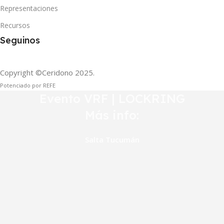
Representaciones
Recursos
Seguinos
Copyright ©Ceridono
2025.
Potenciado por REFE
Evento VRF | LOCKRING
Más info:
Salta
Tucumán