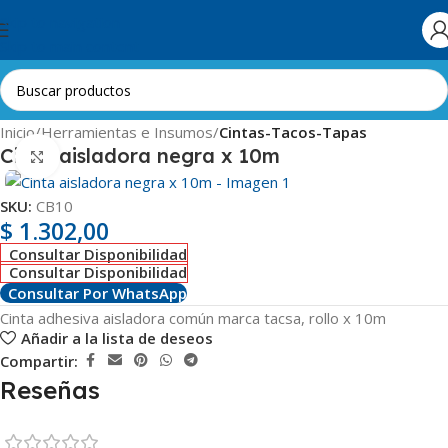
Skip to navigation
Skip to main content
Inicio
Herramientas e Insumos
Cintas-Tacos-Tapas
Cinta aisladora negra x 10m
Clic para ampliar
SKU:
CB10
$
1.302,00
Consultar Disponibilidad
Consultar Disponibilidad
Consultar Por WhatsApp
Cinta adhesiva aisladora común marca tacsa, rollo x 10m
Añadir a la lista de deseos
Compartir:
Reseñas