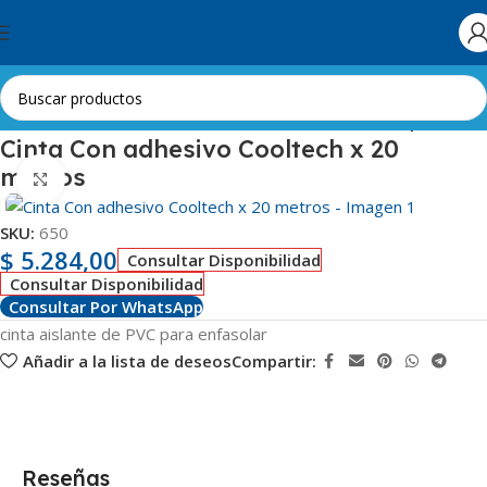
Skip to navigation
Skip to main content
Inicio
Aire Acondicionado
Instalación
Cintas-Tacos-Tapas
Cinta Con adhesivo Cooltech x 20
metros
Clic para ampliar
SKU:
650
$
5.284,00
Consultar Disponibilidad
Consultar Disponibilidad
Consultar Por WhatsApp
cinta aislante de PVC para enfasolar
Añadir a la lista de deseos
Compartir:
Reseñas