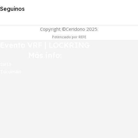
Seguinos
Copyright ©Ceridono
2025.
Potenciado por REFE
Evento VRF | LOCKRING
Más info:
Salta
Tucumán