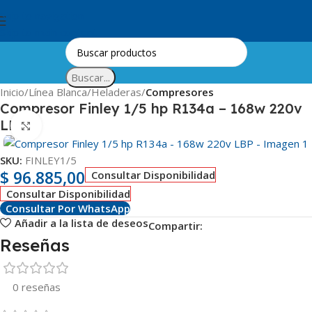
Skip to navigation
Skip to main content
Buscar...
Inicio
Línea Blanca
Heladeras
Compresores
Compresor Finley 1/5 hp R134a – 168w 220v
LBP
Clic para ampliar
SKU:
FINLEY1/5
$
96.885,00
Consultar Disponibilidad
Consultar Disponibilidad
Consultar Por WhatsApp
Añadir a la lista de deseos
Compartir:
Reseñas
0 reseñas