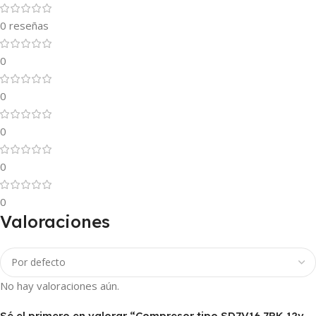
0 reseñas
0
0
0
0
0
Valoraciones
No hay valoraciones aún.
Sé el primero en valorar “Compresor tipo SD7V16 7PK 12v –