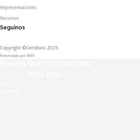
Representaciones
Recursos
Seguinos
Copyright ©Ceridono
2025.
Potenciado por REFE
Evento VRF | LOCKRING
Más info:
Salta
Tucumán