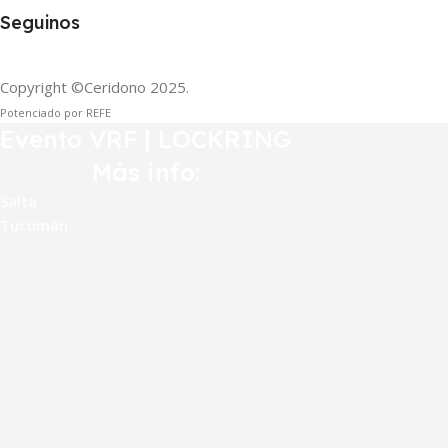
Seguinos
Copyright ©Ceridono
2025.
Potenciado por REFE
Evento VRF | LOCKRING
Más info:
Salta
Tucumán