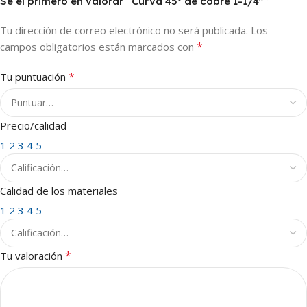
Sé el primero en valorar “Curva 45º de cobre 1-1/4″”
Tu dirección de correo electrónico no será publicada.
Los
*
campos obligatorios están marcados con
*
Tu puntuación
Precio/calidad
1
2
3
4
5
Calidad de los materiales
1
2
3
4
5
*
Tu valoración