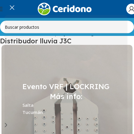
Inicio
Línea Blanca
Lavarropas
Jaboneras-Agitadores-Turbinas
Distribudor lluvia J3C
Evento VRF | LOCKRING
Más info:
Salta
Tucumán