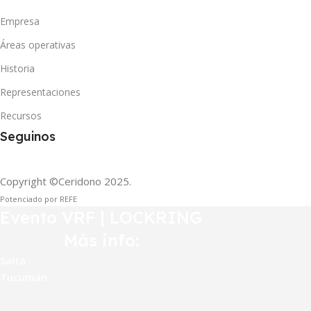
Empresa
Áreas operativas
Historia
Representaciones
Recursos
Seguinos
Copyright ©Ceridono
2025.
Potenciado por REFE
Evento VRF | LOCKRING
Más info:
Salta
Tucumán