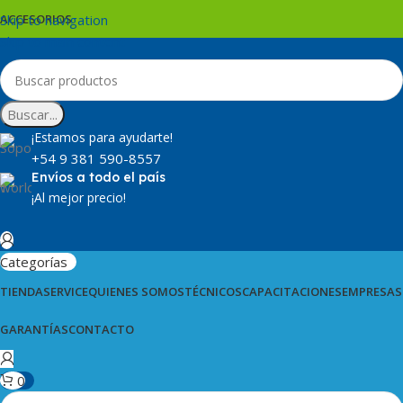
Skip to navigation
ACCESORIOS
Skip to main content
Buscar...
¡Estamos para ayudarte!
+54 9 381 590-8557
Envíos a todo el país
¡Al mejor precio!
Categorías
TIENDA
SERVICE
QUIENES SOMOS
TÉCNICOS
CAPACITACIONES
EMPRESAS
GARANTÍAS
CONTACTO
0