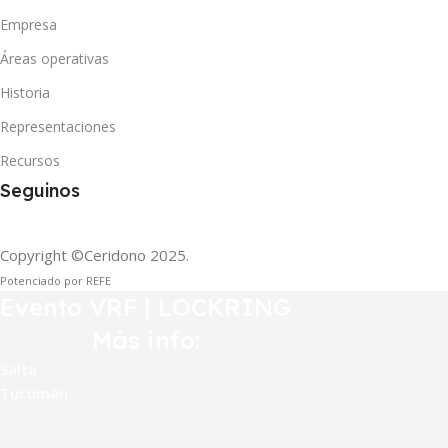
Empresa
Áreas operativas
Historia
Representaciones
Recursos
Seguinos
Copyright ©Ceridono
2025.
Potenciado por REFE
Evento VRF | LOCKRING
Más info:
Salta
Tucumán