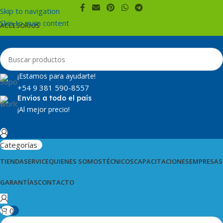
Skip to navigation
Skip to main content
ACCESORIOS
¡Estamos para ayudarte!
+54 9 381 590-8557
Envíos a todo el país
¡Al mejor precio!
Categorías
TIENDA
SERVICE
QUIENES SOMOS
TÉCNICOS
CAPACITACIONES
EMPRESAS
GARANTÍAS
CONTACTO
0