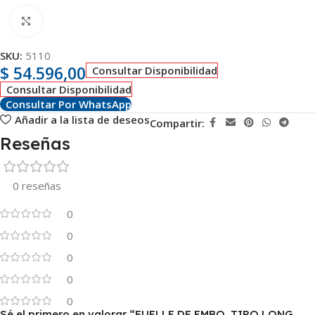
Clic para ampliar
SKU:
5110
$
54.596,00
Consultar Disponibilidad
Consultar Disponibilidad
Consultar Por WhatsApp
Añadir a la lista de deseos
Compartir:
Reseñas
0 reseñas
0
0
0
0
0
Sé el primero en valorar “FUELLE DE EMBO. TIPO LONG