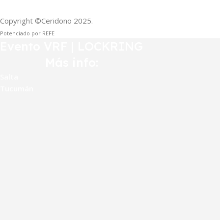
Copyright ©Ceridono
2025.
Potenciado por REFE
Evento VRF | LOCKRING
Más info:
Salta
Tucumán