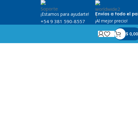
¡Estamos para ayudarte!
Envíos a todo el pa
¡Al mejor precio!
+54 9 381 590-8557
$
0,00