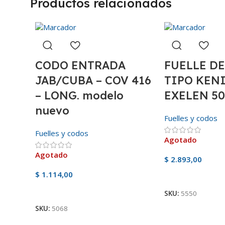
Productos relacionados
CODO ENTRADA
FUELLE DE
JAB/CUBA – COV 416
TIPO KENIA
– LONG. modelo
EXELEN 50
nuevo
Fuelles y codos
Fuelles y codos
Agotado
Agotado
$
2.893,00
$
1.114,00
Ver Producto
Ver Producto
SKU:
5550
SKU:
5068