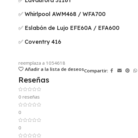
✅ Lavaurora 5116T
✅ Whirlpool AWM468 / WFA700
✅ Eslabón de Lujo EFE60A / EFA600
✅ Coventry 416
reemplaza a 1054618
Añadir a la lista de deseos
Compartir:
Reseñas
0 reseñas
0
0