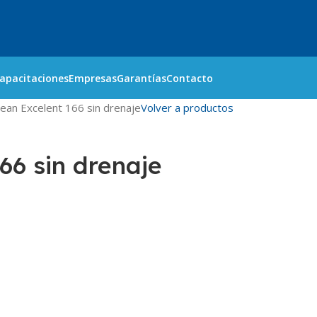
apacitaciones
Empresas
Garantías
Contacto
rean Excelent 166 sin drenaje
Volver a productos
66 sin drenaje