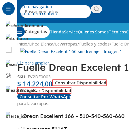
Skip to navigation
Skip to main content
Categorías
Tienda
Service
Quienes Somos
Técnicos
C
Inicio
Línea Blanca
Lavarropas
Fuelles y codos
Fuelle D
Clic para ampliar
Fuelle Drean Excelent 1
SKU:
FV2DF0003
$
14.224,00
Consultar Disponibilidad
Consultar Disponibilidad
Consultar Por WhatsApp
para lavarropas:
✅ Drean Excellent 166 – 510-540-560-660