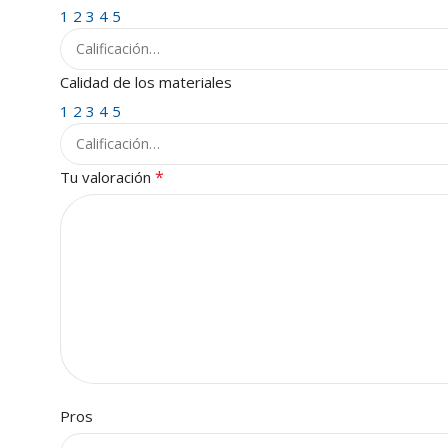
1
2
3
4
5
Calidad de los materiales
1
2
3
4
5
*
Tu valoración
Pros