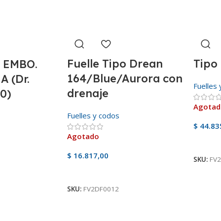
Fuelle Tipo Drean
Tipo
 EMBO.
164/Blue/Aurora con
 (Dr.
Fuelles
drenaje
0)
Agota
Fuelles y codos
$
44.83
Agotado
Ver Pr
$
16.817,00
SKU:
FV
Ver Producto
SKU:
FV2DF0012