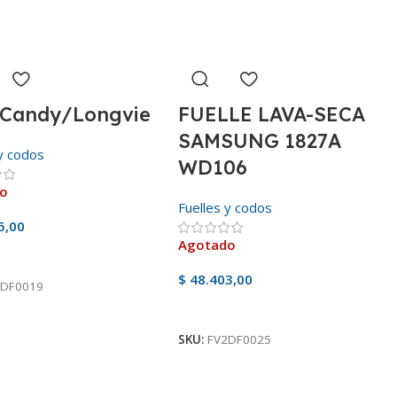
 Candy/Longvie
FUELLE LAVA-SECA
SAMSUNG 1827A
 y codos
WD106
do
Fuelles y codos
5,00
Agotado
oducto
$
48.403,00
2DF0019
Ver Producto
SKU:
FV2DF0025