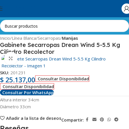
Skip to navigation
Skip to main content
Inicio
Línea Blanca
Secarropas
Manijas
Gabinete Secarropas Drean Wind 5-5.5 Kg
Cilindro Recolector
Clic para ampliar
SKU:
201231
$
25.137,00
Consultar Disponibilidad
Consultar Disponibilidad
Consultar Por WhatsApp
Altura interior 34cm
Diámetro 33cm
Añadir a la lista de deseos
Compartir:
Reseñas