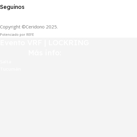
Seguinos
Copyright ©Ceridono
2025.
Potenciado por REFE
Evento VRF | LOCKRING
Más info:
Salta
Tucumán