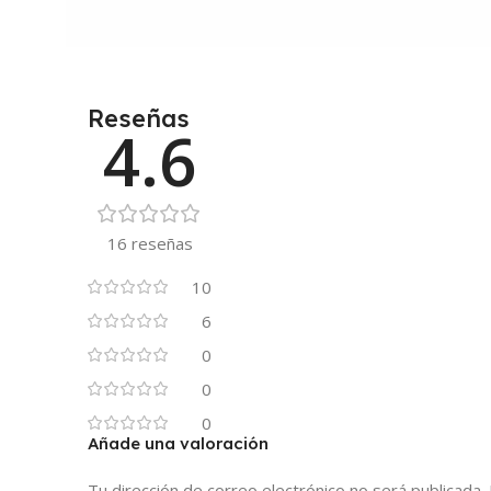
Reseñas
4.6
16 reseñas
10
6
0
0
0
Añade una valoración
Tu dirección de correo electrónico no será publicada.