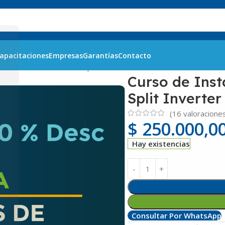
apacitaciones
Empresas
Garantías
Contacto
r de Aire Acondicionado Split Inverter
Curso de Inst
Split Inverter
(
16
valoraciones
$
250.000,0
Hay existencias
Consultar Por WhatsApp