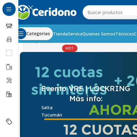
Categorías
Tienda
Service
Quienes Somos
Técnicos
C
Inicio
Capacitaciones
Cursos básicos
Curso de Instalado
HOT
Evento VRF | LOCKRING
Más info:
Salta
Tucumán