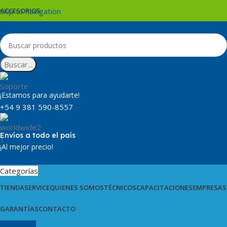
Skip to navigation
ACCESORIOS
Skip to main content
Buscar...
¡Estamos para ayudarte!
+54 9 381 590-8557
Envíos a todo el país
¡Al mejor precio!
Categorías
TIENDA
SERVICE
QUIENES SOMOS
TÉCNICOS
CAPACITACIONES
EMPRESAS
GARANTÍAS
CONTACTO
0
artículos