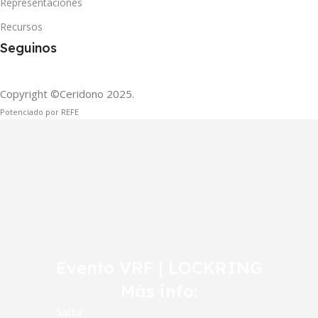
Representaciones
Recursos
Seguinos
Copyright ©Ceridono
2025.
Potenciado por REFE
Evento VRF | LOCKRING
Más info:
Salta