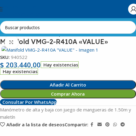
Skip to navigation
Skip to main content
Inicio
Aire Acondicionado
Repuestos
Manifold VMG-2-R410A «VALUE»
Clic para ampliar
SKU:
940522
$
203.440,00
Hay existencias
Hay existencias
Añadir Al Carrito
Comprar Ahora
Consultar Por WhatsApp
Manómetro de alta y baja con juego de mangueras de 1.50m y
maletín
Añadir a la lista de deseos
Compartir: