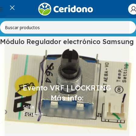
Inicio
Línea Blanca
Heladeras
Termostatos
Módulo Regulador electrónico Samsung
Evento VRF | LOCKRING
Más info:
Salta
Tucumán