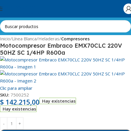
Skip to navigation
Skip to main content
Inicio
Línea Blanca
Heladeras
Compresores
Motocompresor Embraco EMX70CLC 220V
50HZ SC 1/4HP R600a
Clic para ampliar
SKU:
7500252
$
142.215,00
Hay existencias
Hay existencias