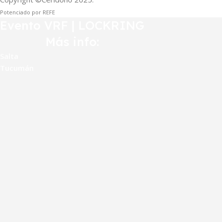
Potenciado por REFE
Evento VRF | LOCKRING
Más info:
Salta
Tucumán