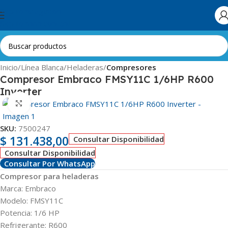
Skip to navigation
Skip to main content
Inicio
Línea Blanca
Heladeras
Compresores
Compresor Embraco FMSY11C 1/6HP R600
Inverter
Clic para ampliar
SKU:
7500247
$
131.438,00
Consultar Disponibilidad
Consultar Disponibilidad
Consultar Por WhatsApp
Compresor para heladeras
Marca: Embraco
Modelo: FMSY11C
Potencia: 1/6 HP
Refrigerante: R600