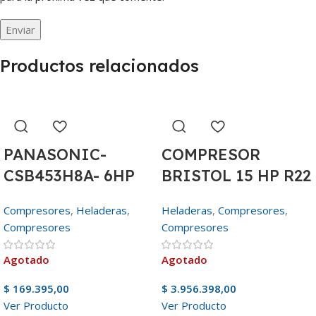
Productos relacionados
PANASONIC-
COMPRESOR
CSB453H8A- 6HP
BRISTOL 15 HP R22
—-15100fr-R22
380V
Compresores
,
Heladeras
,
Heladeras
,
Compresores
,
H2NG184DPEF
Compresores
Compresores
Agotado
Agotado
$
169.395,00
$
3.956.398,00
Ver Producto
Ver Producto