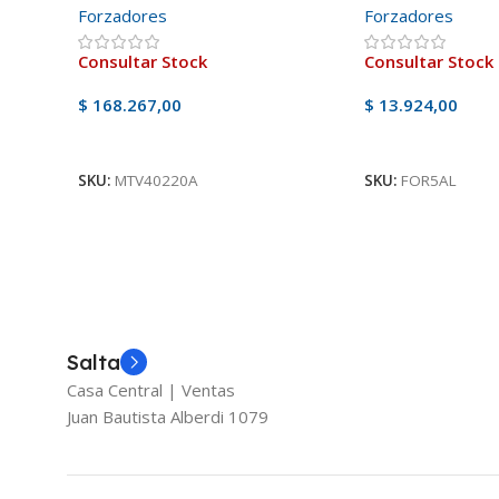
Forzadores
Forzadores
Consultar Stock
Consultar Stock
$
168.267,00
$
13.924,00
Ver Producto
Ver Producto
SKU:
MTV40220A
SKU:
FOR5AL
Salta
Casa Central | Ventas
Juan Bautista Alberdi 1079