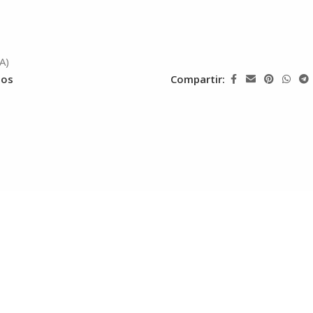
A)
eos
Compartir: