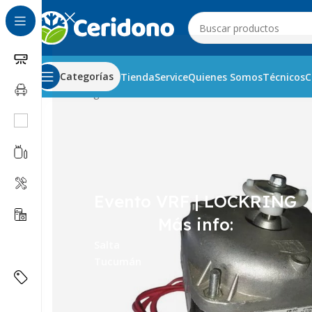
Categorías
Tienda
Service
Quienes Somos
Técnicos
C
Inicio
Refrigeración Comercial
Forzadores
Motor forzad
Evento VRF | LOCKRING
Más info:
Salta
Tucumán