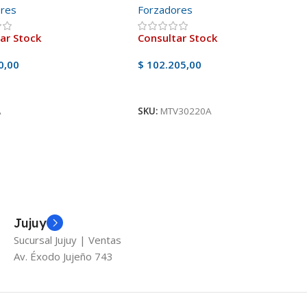
ores
Forzadores
ar Stock
Consultar Stock
0,00
$
102.205,00
oducto
Ver Producto
A
SKU:
MTV30220A
Jujuy
Sucursal Jujuy | Ventas
Av. Éxodo Jujeño 743