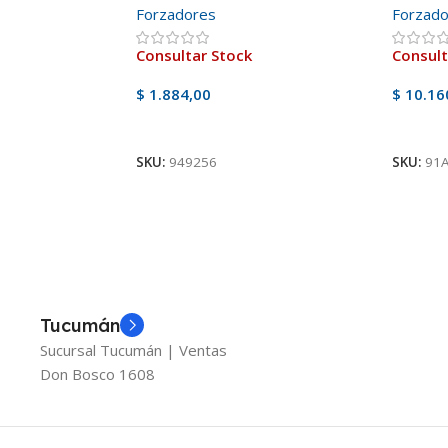
Forzadores
Forzad
Consultar Stock
Consult
$
1.884,00
$
10.16
Ver Producto
Ver Pr
SKU:
949256
SKU:
91
Tucumán
Sucursal Tucumán | Ventas
Don Bosco 1608