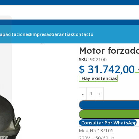
apacitaciones
Empresas
Garantías
Contacto
or ELCO N 5-13 original
Motor forzado
SKU:
902100
$
31.742,00
Hay existencias
Consultar Por WhatsApp
Mod N5-13/105
220V ~ 50/60Hz