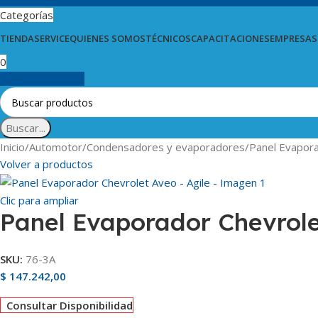
Categorías
TIENDA
SERVICE
QUIENES SOMOS
TÉCNICOS
CAPACITACIONES
EMPRESAS
0
0
artículos
$
0,00
Buscar...
Inicio
Automotor
Condensadores y evaporadores
Panel Evapora
Volver a productos
Clic para ampliar
Panel Evaporador Chevrole
SKU:
76-3A
$
147.242,00
Consultar Disponibilidad