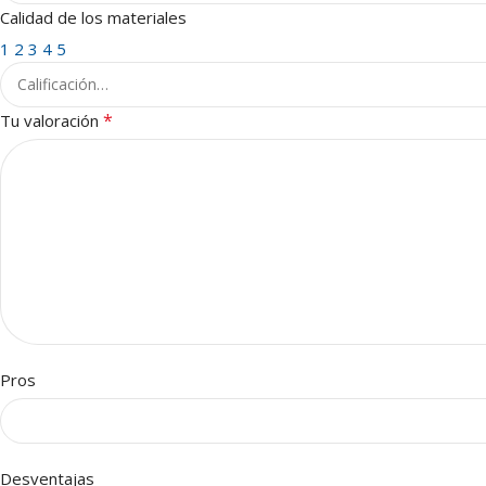
Calidad de los materiales
1
2
3
4
5
*
Tu valoración
Pros
Desventajas