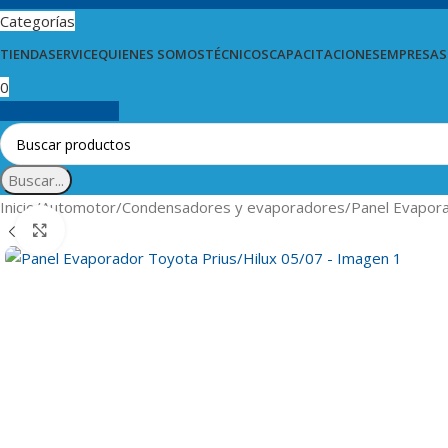
Categorías
TIENDA
SERVICE
QUIENES SOMOS
TÉCNICOS
CAPACITACIONES
EMPRESAS
0
0
artículos
$
0,00
Buscar...
Inicio
Automotor
Condensadores y evaporadores
Panel Evapora
Clic para ampliar