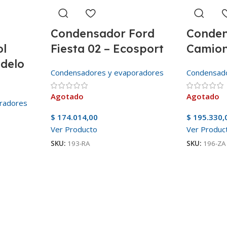
Condensador Ford
Conden
ol
Fiesta 02 – Ecosport
Camion
delo
Condensadores y evaporadores
Condensad
Agotado
Agotado
radores
$
174.014,00
$
195.330,
Ver Producto
Ver Produc
SKU:
193-RA
SKU:
196-ZA