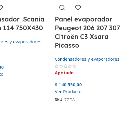
sador .Scania
Panel evaporador
 114 750X430
Peugeot 206 207 307
Citroën C3 Xsara
ores y evaporadores
Picasso
Condensadores y evaporadores
00
Agotado
to
$
140.550,00
Ver Producto
SKU:
77-TA