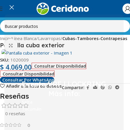
Inicio
Línea Blanca
Lavarropas
Cubas-Tambores-Contrapesas
Pantalla cuba exterior
Clic para ampliar
SKU:
1020009
$
4.069,00
Consultar Disponibilidad
Consultar Disponibilidad
Consultar Por WhatsApp
Evento VRF | LOCKRING
Añadir a la lista de deseos
Compartir:
Más info:
Reseñas
Salta
Tucumán
0 reseñas
0