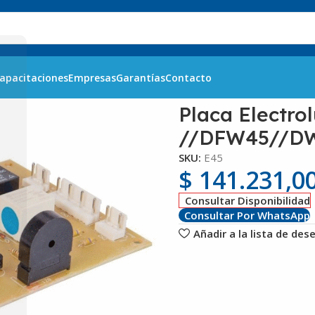
apacitaciones
Empresas
Garantías
Contacto
 Electrolux DF 38/41 /45/45X //DFW45//DW45//WRT405
Placa Electro
//DFW45//D
SKU:
E45
$
141.231,0
Consultar Disponibilidad
Consultar Por WhatsApp
Añadir a la lista de des