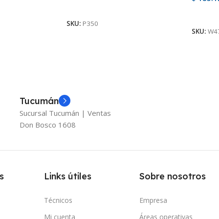
Ver Producto
Ver Pr
SKU:
P350
SKU:
W4
Tucumán
Sucursal Tucumán | Ventas
Don Bosco 1608
s
Links útiles
Sobre nosotros
Técnicos
Empresa
Mi cuenta
Áreas operativas