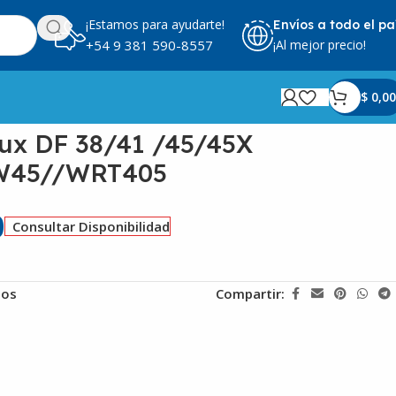
¡Estamos para ayudarte!
Envíos a todo el pa
¡Al mejor precio!
+54 9 381 590-8557
$
0,00
lux DF 38/41 /45/45X
W45//WRT405
0
Consultar Disponibilidad
eos
Compartir: