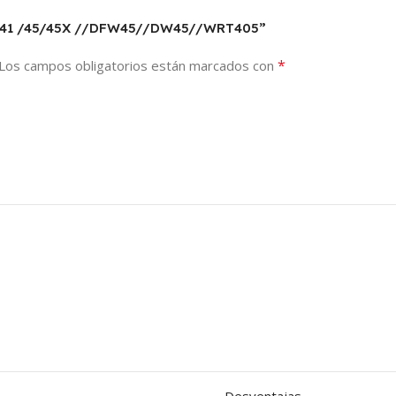
 38/41 /45/45X //DFW45//DW45//WRT405”
*
Los campos obligatorios están marcados con