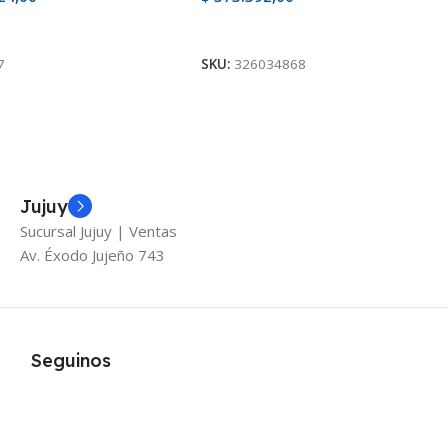
oducto
Ver Producto
7
SKU:
326034868
Jujuy
Sucursal Jujuy | Ventas
Av. Éxodo Jujeño 743
Seguinos