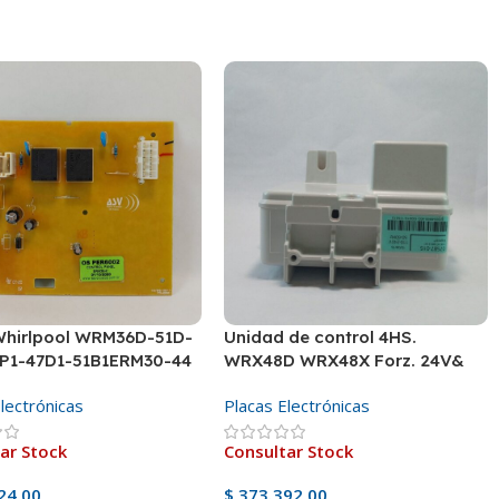
Whirlpool WRM36D-51D-
Unidad de control 4HS.
1P1-47D1-51B1ERM30-44
WRX48D WRX48X Forz. 24V&
lectrónicas
Placas Electrónicas
ar Stock
Consultar Stock
24,00
$
373.392,00