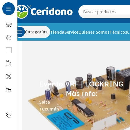
Categorías
Tienda
Service
Quienes Somos
Técnicos
C
Inicio
Línea Blanca
Heladeras
Placas Electrónicas
Placa
Evento VRF | LOCKRING
Más info:
Salta
Tucumán