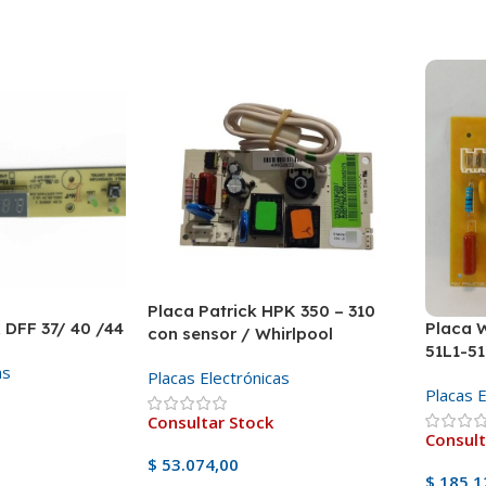
Placa Patrick HPK 350 – 310
x DFF 37/ 40 /44
Placa 
con sensor / Whirlpool
51L1-5
WRM41A – Original
as
Placas Electrónicas
Placas E
Consultar Stock
Consult
$
53.074,00
$
185.1