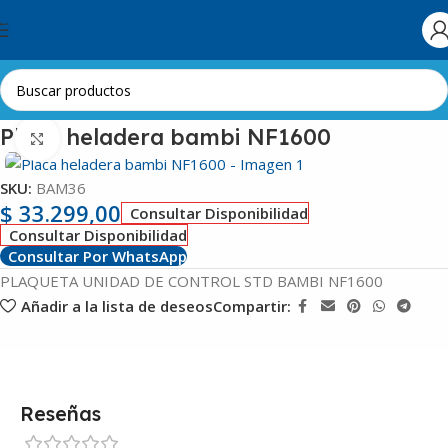
Skip to navigation
Skip to main content
Inicio
Línea Blanca
Heladeras
Placas Electrónicas
Placa heladera bambi NF1600
Clic para ampliar
SKU:
BAM36
$
33.299,00
Consultar Disponibilidad
Consultar Disponibilidad
Consultar Por WhatsApp
PLAQUETA UNIDAD DE CONTROL STD BAMBI NF1600
Añadir a la lista de deseos
Compartir:
Reseñas