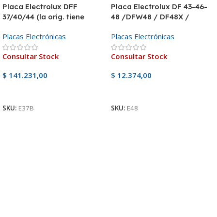
Placa Electrolux DFF
Placa Electrolux DF 43-46-
37/40/44 (la orig. tiene
48 /DFW48 / DF48X /
boton d reset
DW48X
Placas Electrónicas
Placas Electrónicas
Consultar Stock
Consultar Stock
$
141.231,00
$
12.374,00
Ver Producto
Ver Producto
SKU:
E37B
SKU:
E48